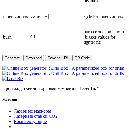
disable)
inner_corners
style for inner corners
burn correction in
mm
burn
(bigger values for
tighter fit)
Generate
Download
Save to URL
QR Code
Производственно-торговая компания "Laser Biz"
Магазин
Лазерные маркеры
Лазерные станки СО2
Комплектующие