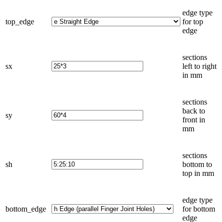
edge type
top_edge
for top
edge
sections
sx
left to right
in
mm
sections
back to
sy
front in
mm
sections
sh
bottom to
top in
mm
edge type
bottom_edge
for bottom
edge