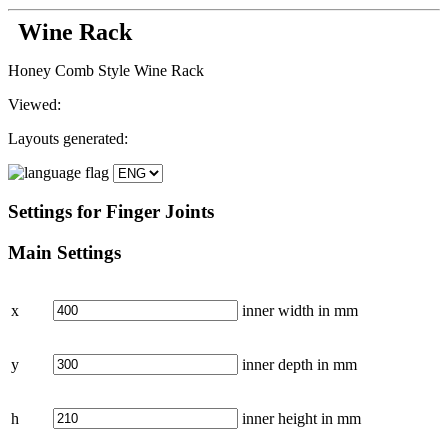
Wine Rack
Honey Comb Style Wine Rack
Viewed:
Layouts generated:
Settings
for Finger Joints
Main
Settings
x
inner width in
mm
y
inner depth in
mm
h
inner height in
mm