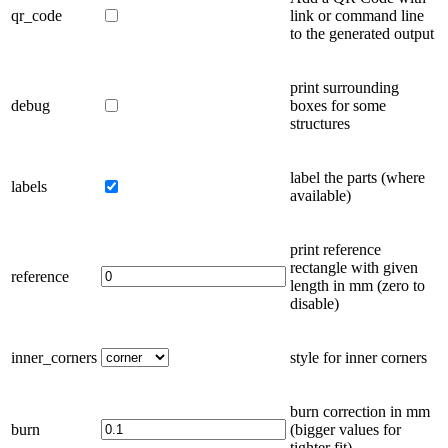
qr_code
link or command line
to the generated output
print surrounding
debug
boxes for some
structures
label the parts
(where
labels
available)
print reference
rectangle with given
reference
length in
mm
(zero to
disable)
inner_corners
style for inner corners
burn correction in
mm
burn
(bigger values for
tighter fit)