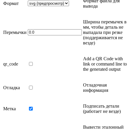
Формат файла для
Формат
вывода
Ширина перемычек в
мм
, чтобы деталь не
Перемычки
выпадала при резке
(поддерживается не
везде)
Add a QR Code with
qr_code
link or command line to
the generated output
Отладочная
Отладка
информация
Подписать детали
Метка
(работает не везде)
Вывести эталонный