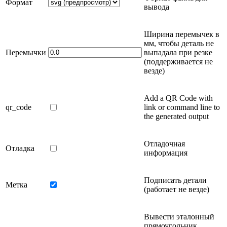
Формат
вывода
Ширина перемычек в
мм
, чтобы деталь не
Перемычки
выпадала при резке
(поддерживается не
везде)
Add a QR Code with
qr_code
link or command line to
the generated output
Отладочная
Отладка
информация
Подписать детали
Метка
(работает не везде)
Вывести эталонный
прямоугольник