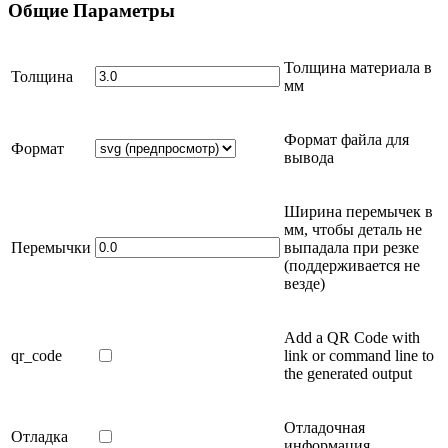
Общие
Параметры
Толщина материала в
Толщина
мм
Формат файла для
Формат
вывода
Ширина перемычек в
мм
, чтобы деталь не
Перемычки
выпадала при резке
(поддерживается не
везде)
Add a QR Code with
qr_code
link or command line to
the generated output
Отладочная
Отладка
информация