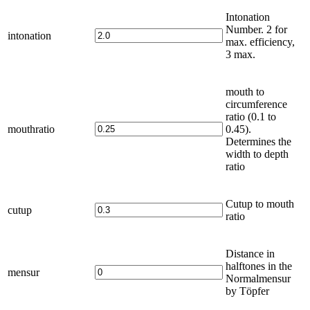
Intonation
Number. 2 for
intonation
max. efficiency,
3 max.
mouth to
circumference
ratio (0.1 to
mouthratio
0.45).
Determines the
width to depth
ratio
Cutup to mouth
cutup
ratio
Distance in
halftones in the
mensur
Normalmensur
by Töpfer