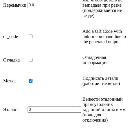
Перемычки
выпадала при резке
(поддерживается не
везде)
Add a QR Code with
qr_code
link or command line to
the generated output
Отладочная
Отладка
информация
Подписать детали
Метка
(работает не везде)
Вывести эталонный
прямоугольник
Эталон
заданной длины в
мм
(ноль для
отключения)