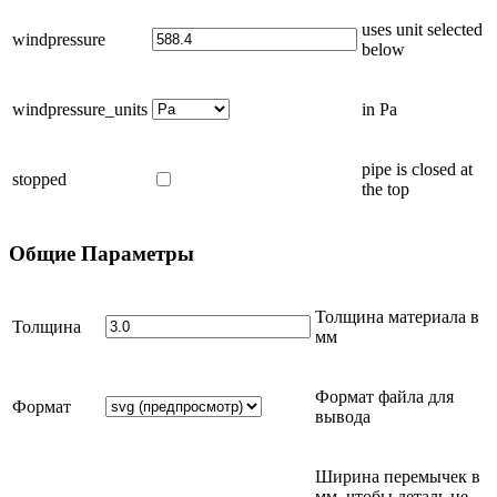
uses unit selected
windpressure
below
windpressure_units
in Pa
pipe is closed at
stopped
the top
Общие
Параметры
Толщина материала в
Толщина
мм
Формат файла для
Формат
вывода
Ширина перемычек в
мм
, чтобы деталь не