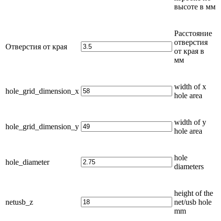
высоте в
мм
Расстояние
отверстия
Отверстия от края
от края в
мм
width of x
hole_grid_dimension_x
hole area
width of y
hole_grid_dimension_y
hole area
hole
hole_diameter
diameters
height of the
netusb_z
net/usb hole
mm