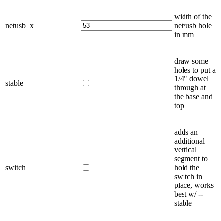
width of the
netusb_x
net/usb hole
in mm
draw some
holes to put a
1/4" dowel
stable
through at
the base and
top
adds an
additional
vertical
segment to
switch
hold the
switch in
place, works
best w/ --
stable