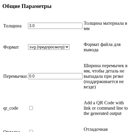
Общие
Параметры
Толщина материала в
Толщина
мм
Формат файла для
Формат
вывода
Ширина перемычек в
мм
, чтобы деталь не
Перемычки
выпадала при резке
(поддерживается не
везде)
Add a QR Code with
qr_code
link or command line to
the generated output
Отладочная
Отладка