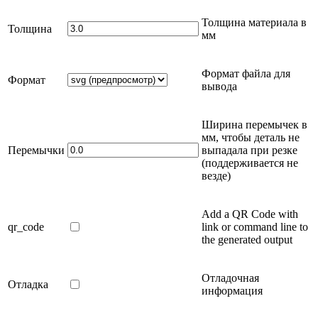
Толщина материала в
Толщина
мм
Формат файла для
Формат
вывода
Ширина перемычек в
мм
, чтобы деталь не
Перемычки
выпадала при резке
(поддерживается не
везде)
Add a QR Code with
qr_code
link or command line to
the generated output
Отладочная
Отладка
информация