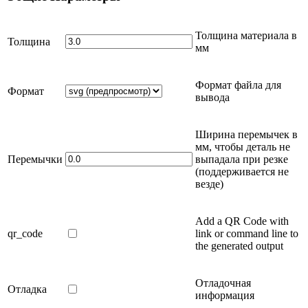
Толщина материала в
Толщина
мм
Формат файла для
Формат
вывода
Ширина перемычек в
мм
, чтобы деталь не
Перемычки
выпадала при резке
(поддерживается не
везде)
Add a QR Code with
qr_code
link or command line to
the generated output
Отладочная
Отладка
информация